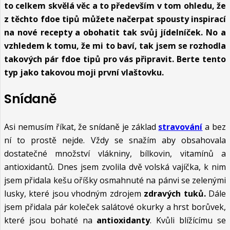
to celkem skvělá věc a to především v tom ohledu, že
z těchto fdoe tipů můžete načerpat spousty inspirací
na nové recepty a obohatit tak svůj jídelníček. No a
vzhledem k tomu, že mi to baví, tak jsem se rozhodla
takových pár fdoe tipů pro vás připravit. Berte tento
typ jako takovou moji první vlaštovku.
Snídaně
Asi nemusím říkat, že snídaně je základ
stravování
a bez
ní to prostě nejde. Vždy se snažím aby obsahovala
dostatečné množství vlákniny, bílkovin, vitamínů a
antioxidantů. Dnes jsem zvolila dvě volská vajíčka, k nim
jsem přidala kešu oříšky osmahnuté na pánvi se zelenými
lusky, které jsou vhodným zdrojem
zdravých tuků.
Dále
jsem přidala pár koleček salátové okurky a hrst borůvek,
které jsou bohaté na
antioxidanty
. Kvůli blížícímu se