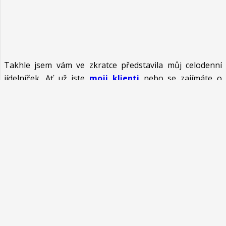
Takhle jsem vám ve zkratce představila můj celodenní
jídelníček. Ať už jste
moji klienti
nebo se zajímáte o
zdravý životní styl či byste chtěli začít se svým tělem něco
dělat, doufám, že jsem vám tímto příspěvkem vnesla
trochu inspirace do vašich jídelníčků. Nyní se můžete těšit
na další pravidelné
FDOE
tipy.
Potřebuješ poradit?
KONTAKTUJ MĚ