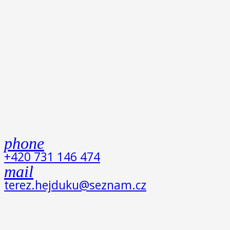
phone
+420 731 146 474
mail
terez.hejduku@seznam.cz