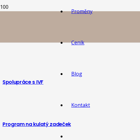
Proměny
Veselé Vánoce a skvělý start do Nového roku
Ceník
Blog
Spolupráce s IVF
Kontakt
Program na kulatý zadeček